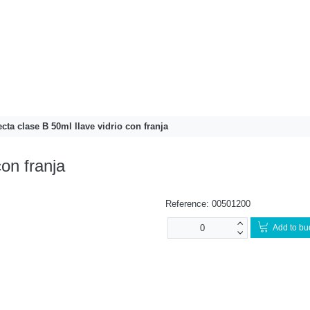
ecta clase B 50ml llave vidrio con franja
con franja
Reference:
00501200
Add to bu