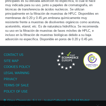
principales es su elevada adsorción no específica, lo cual le hace
muy indicada para su uso, junto a papeles de cromatografía, en
técnicas de transferencia de ácidos nucleicos. Se utilizan
principalmente en la filtración de muestras de HPLC. Disponibles en
membranas de 0.20 y 0.45 µm.embrana químicamente muy
resistente frente a muestras de disolventes orgánicos como acetona,
acetonitrilo, etanol, etc. Es de naturaleza hidrofílica. Se recomienda
su uso en la filtración de muestras de fases móviles de HPLC, e
incluso en la filtración de muestras biológicas debido a su baja
adsorción no específica. Disponible en poros de 0.20 y 0.45 µm.
CONTACT US
SITE MAP
COOKIES POLICY
LEGAL WARNING
PRIVACY
TERMS OF SALE
POLICY OF USE
Glass Chemicals, S.L.U. - Isabel Colbrand, 10, N-64 Madrid