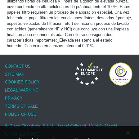
utilizando fibras de celulosa y línters de algodón de elevada pureza,
cuyo contenido en alfa-celulosa es de prácticamente el 100%. Estos
papeles filtro requieren un proceso de elaboración especial. Una vez
fabricado el papel filtro en las condiciones físicas deseadas (gramaje,
espesor, velocidad de filtración, etc.) se inicia un proceso de lavado
con ácidos (generalmente HF y HCl) que concluye con una limpieza
final con agua desmineralizada. Con ello se consiguen dos
características importantes:_Elevada resistencia al estado
húmedo._Contenido en cenizas inferior al 0,01%.
CONTACT US
SITE MAP
COOKIES POLICY
LEGAL WARNING
PRIVACY
TERMS OF SALE
POLICY OF USE
Glass Chemicals, S.L.U. - Isabel Colbrand, 10, N-64 Madrid
+34 913 780 055