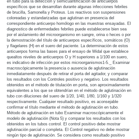
en tubo para la detección y semicuantificación de anticuerpos
específicos que se desarrollan durante algunas infecciones febriles
de brucilla, Samonella y Proteus. Los reactivos son suspensiones
coloreadas y estandarizadas que aglutinan en presencia del
correspondiente anticuerpo homólogo en las muestras ensayadas. El
diagnostico de enfermedades febriles puede establecerse bien sea
por el aislamiento del microorganismo en sangre, orina o heces o por
la demostración del título de anticuerpos específicos, somáticos (O)
y flagelares (H) en el suero del paciente. La determinación de estos
anticuerpos forma las bases para el ensayo de Widal que establece
quealtos niveles de anticuerpos O y H superiores a 1/100 en suero,
es indicativo de infección por estos microorganismos1-5._ Examinar
macroscópicamente la presencia o ausencia de aglutinación
inmediatamente después de retirar el porta del agitador, y comparar
los resultados con los Controles positivo y negativo. Los resultados
obtenidos en el método de titulación en porta, son aproximadamente
equivalentes a los que se obtendrían en el método de aglutinación en
tubo con diluciones del suero de 1/20, 1/40, 1/80, 1/160 y 1/320
respectivamente. Cualquier resultado positivo, es aconsejable
confirmar el título mediante el método de aglutinación en tubo.
Método de aglutinación en tubo Examinar macroscópicamente el
modelo de aglutinación (Nota 5) y comparar los resultados con los
obtenidos en los tubos control. El control positivo debe mostrar
aglutinación parcial o completa. El Control negativo no debe mostrar
ningún tipo de aglutinación. Se considera como resultado positivo