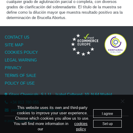
cualquier grado de aglutinación parcial o completa, con diversos
grados de clarificación del sobrenadante. El título de la muestra se
define como la dilución mayor que muestra resultado positivo ara la
determinación de Brucella Abortus.
CONTACT US
SITE MAP
COOKIES POLICY
LEGAL WARNING
PRIVACY
TERMS OF SALE
POLICY OF USE
Glass Chemicals, S.L.U. - Isabel Colbrand, 10, N-64 Madrid
+34 913 780 055
This website uses its own and third-party
pedidos@glasschemicals.com
cookies to improve your user experience.
I agree
Choose which cookies you allow us to use.
© 2026 - Sage Spain ™
You will find more information in
cookies
Set up
our
policy