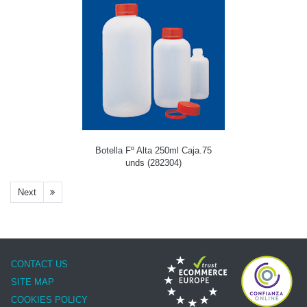
Botella Fº Alta 250ml Caja.75
unds (282304)
Next
CONTACT US
SITE MAP
COOKIES POLICY