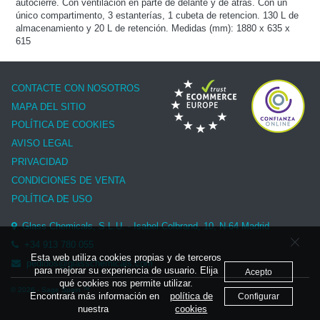
autocierre. Con ventilación en parte de delante y de atrás. Con un
único compartimento, 3 estanterías, 1 cubeta de retencion. 130 L de
almacenamiento y 20 L de retención. Medidas (mm): 1880 x 635 x
615
CONTACTE CON NOSOTROS
MAPA DEL SITIO
POLÍTICA DE COOKIES
AVISO LEGAL
PRIVACIDAD
CONDICIONES DE VENTA
POLÍTICA DE USO
Glass Chemicals, S.L.U. - Isabel Colbrand, 10, N-64 Madrid
+34 913 780 055
Esta web utiliza cookies propias y de terceros
pedidos@glasschemicals.com
para mejorar su experiencia de usuario. Elija
Acepto
qué cookies nos permite utilizar.
© 2026 - Sage Spain ™
Encontrará más información en
política de
Configurar
nuestra
cookies