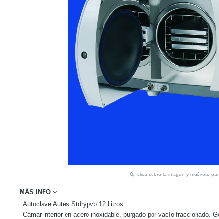
clica sobre la imagen y muévete pa
MÁS INFO
Autoclave Autes Stdrypvb 12 Litros
Cámar interior en acero inoxidable, purgado por vacío fraccionado. G