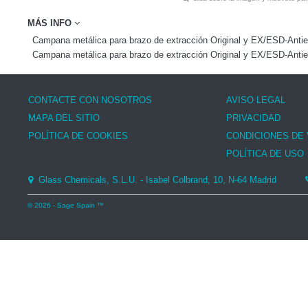
MÁS INFO
Campana metálica para brazo de extracción Original y EX/ESD-Antie
Campana metálica para brazo de extracción Original y EX/ESD-Antie
CONTACTE CON NOSOTROS
AVISO LEGAL
MAPA DEL SITIO
PRIVACIDAD
POLÍTICA DE COOKIES
CONDICIONES DE
POLÍTICA DE USO
Glass Chemicals, S.L.U. - Isabel Colbrand, 10, N-64 Madrid
© 2026 - Sage Spain ™