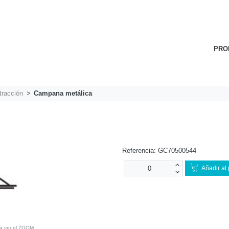
PRO
tracción
Campana metálica
Referencia:
GC70500544
Añadir al
ra ver el ZOOM