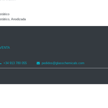
stático
stático, Anodizada
 VENTA
+34 913 780 055
pedidos@glasschemicals.com