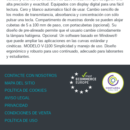
alta precisión y exactitud. Equipados con display digital para una fácil
lectura. Cero y blanco automatico fácil de usar. Cambio sencillo de
los modos de transmitancia, absorbancia y concentración con sólo
pulsar una tecla. Compartimento de muestras donde se pueden alojar
cubetas de 5 a 100 mm de paso, con portacubetas (opcional). Su
diseño de pre-alineado permite que el usuario cambie cómodamente
la lámpara halógena. Opcional: Un software basado en Windows®
que puede ampliar las aplicaciones en las curvas estándar y
cinéticas. MODELO V-1100 Simplicidad y manejo de uso. Diseño
ergonómico y robusto para uso continuado, adecuado para laborantes
y estudiantes.
CONTACTE CON NOSOTROS
MAPA DEL SITIO
POLÍTICA DE COOKIES
AVISO LEGAL
PRIVACIDAD
CONDICIONES DE VENTA
POLÍTICA DE USO