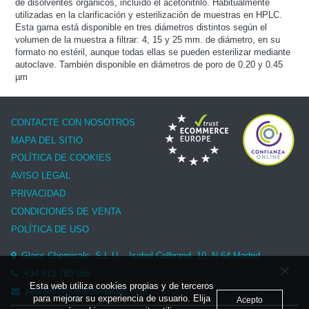
de disolventes orgánicos, incluído el acetonitrilo. Habitualmente
utilizadas en la clarificación y esterilización de muestras en HPLC.
Esta gama está disponible en tres diámetros distintos según el
volumen de la muestra a filtrar: 4, 15 y 25 mm. de diámetro, en su
formato no estéril, aunque todas ellas se pueden esterilizar mediante
autoclave. También disponible en diámetros de poro de 0.20 y 0.45
µm
CONTACTE CON NOSOTROS
MAPA DEL SITIO
POLÍTICA DE COOKIES
AVISO LEGAL
PRIVACIDAD
CONDICIONES DE VENTA
POLÍTICA DE USO
Glass Chemicals, S.L.U. - Isabel Colbrand, 10, N-64 Madrid
+34 913 780 055
Esta web utiliza cookies propias y de terceros
pedidos@glasschemicals.com
para mejorar su experiencia de usuario. Elija
Acepto