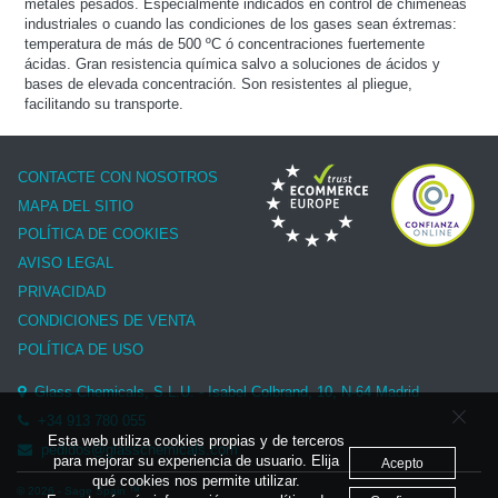
metales pesados. Especialmente indicados en control de chimeneas
industriales o cuando las condiciones de los gases sean éxtremas:
temperatura de más de 500 ºC ó concentraciones fuertemente
ácidas. Gran resistencia química salvo a soluciones de ácidos y
bases de elevada concentración. Son resistentes al pliegue,
facilitando su transporte.
CONTACTE CON NOSOTROS
MAPA DEL SITIO
POLÍTICA DE COOKIES
AVISO LEGAL
PRIVACIDAD
CONDICIONES DE VENTA
POLÍTICA DE USO
Glass Chemicals, S.L.U. - Isabel Colbrand, 10, N-64 Madrid
+34 913 780 055
Esta web utiliza cookies propias y de terceros
pedidos@glasschemicals.com
para mejorar su experiencia de usuario. Elija
Acepto
qué cookies nos permite utilizar.
© 2026 - Sage Spain ™