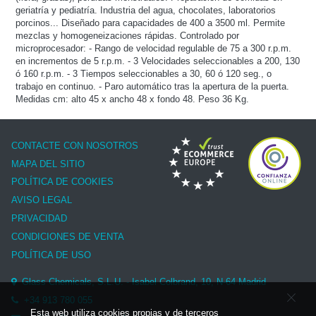
geriatría y pediatría. Industria del agua, chocolates, laboratorios
porcinos... Diseñado para capacidades de 400 a 3500 ml. Permite
mezclas y homogeneizaciones rápidas. Controlado por
microprocesador: - Rango de velocidad regulable de 75 a 300 r.p.m.
en incrementos de 5 r.p.m. - 3 Velocidades seleccionables a 200, 130
ó 160 r.p.m. - 3 Tiempos seleccionables a 30, 60 ó 120 seg., o
trabajo en continuo. - Paro automático tras la apertura de la puerta.
Medidas cm: alto 45 x ancho 48 x fondo 48. Peso 36 Kg.
CONTACTE CON NOSOTROS
MAPA DEL SITIO
POLÍTICA DE COOKIES
AVISO LEGAL
PRIVACIDAD
CONDICIONES DE VENTA
POLÍTICA DE USO
Glass Chemicals, S.L.U. - Isabel Colbrand, 10, N-64 Madrid
+34 913 780 055
Esta web utiliza cookies propias y de terceros