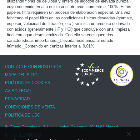
utilizando fibras de celulosa y línters de algodón de elevada pureza,
cuyo contenido en alfa-celulosa es de prácticamente el 100%. Estos
papeles filtro requieren un proceso de elaboración especial. Una vez
fabricado el papel filtro en las condiciones físicas deseadas (gramaje,
espesor, velocidad de filtración, etc.) se inicia un proceso de lavado
con ácidos (generalmente HF y HCl) que concluye con una limpieza
final con agua desmineralizada. Con ello se consiguen dos
características importantes:_Elevada resistencia al estado
húmedo._Contenido en cenizas inferior al 0,01%.
CONTACTE CON NOSOTROS
MAPA DEL SITIO
POLÍTICA DE COOKIES
AVISO LEGAL
PRIVACIDAD
CONDICIONES DE VENTA
POLÍTICA DE USO
Glass Chemicals, S.L.U. - Isabel Colbrand, 10, N-64 Madrid
+34 913 780 055