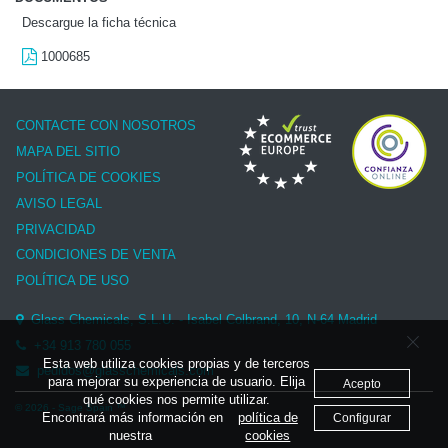
Descargue la ficha técnica
1000685
CONTACTE CON NOSOTROS
MAPA DEL SITIO
POLÍTICA DE COOKIES
AVISO LEGAL
PRIVACIDAD
CONDICIONES DE VENTA
POLÍTICA DE USO
Glass Chemicals, S.L.U. - Isabel Colbrand, 10, N-64 Madrid
+34 913 780 055
Esta web utiliza cookies propias y de terceros
pedidos@glasschemicals.com
para mejorar su experiencia de usuario. Elija
Acepto
qué cookies nos permite utilizar.
© 2026 - Sage Spain ™
Encontrará más información en
política de
Configurar
nuestra
cookies