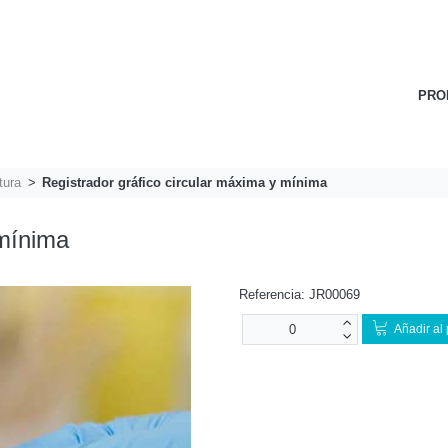
PRO
tura
Registrador gráfico circular máxima y mínima
 mínima
Referencia:
JR00069
Añadir al