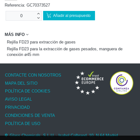
Referencia:
GC70373527
Añadir al presupuesto
MÁS INFO
Rejilla FD23 para extracción de gases
Rejilla FD23 para la extracción de gases pesados, manguera de
conexión ø45 mm
CONTACTE CON NOSOTROS
MAPA DEL SITIO
POLÍTICA DE COOKIES
AVISO LEGAL
PRIVACIDAD
CONDICIONES DE VENTA
POLÍTICA DE USO
Glass Chemicals, S.L.U. - Isabel Colbrand, 10, N-64 Madrid