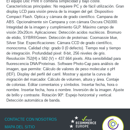
El equipo Doc Print II combina simplicidad y bajo coste.
Características principales: No requiere PC y de fácil utilización. Gran
display LCD para visión previa de la imagen del gel. Dispositivo
Compact Flash. Optica y cámara de grado científico. Campana de
ABS. Opcionalmente sin Campana y con cámara Oscura CN1000.
Integridad de la imagen y cumplimiento GLP. Máximo campo de
visión 20x20cm. Aplicaciones: Detección acidos nucléicos. Bromuro
de etidio, SYBR®Green. Detección de proteínas: Coomassie blue,
Silver Star. Especificaciones: Cámara CCD de grado científico,
monocroma. Calidad chip: grado 0 (0 defecto). Tiempo real y tiempo
de integración. Profundidad pixel: 8-bit, 256 niveles de gris.
Resolución 752(H) x 582 (V) = 437.664 pixels. Alta sensibilidad para
fluorescencia DNA/Proteínas. Software Photo-Cap para análisis de
imagen, que permite: Cálculo de valores de peso molecular o pH
(IEF). Display del perfil del carril. Mostrar y ajustar la curva de
migración del marcador. Cálculo de volumen, altura y área. Contaje
de colonias. Editar comentarios y símbolos. Insertar fecha, hora o
nombre. Insertar fecha, hora o nombre. Inversión de la imagen. Ajuste
de brillo y contraste. Rotación 90º. Espejo horizontal y vertical.
Detección automática de banda.
CONTACTE CON NOSOTROS
MAPA DEL SITIO