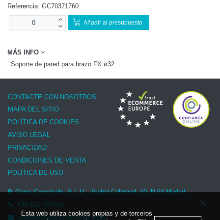
Referencia:
GC70371760
Añadir al presupuesto
MÁS INFO
Soporte de pared para brazo FX ø32
CONTACTE CON NOSOTROS
MAPA DEL SITIO
POLÍTICA DE COOKIES
AVISO LEGAL
PRIVACIDAD
CONDICIONES DE VENTA
POLÍTICA DE USO
Glass Chemicals, S.L.U. - Isabel Colbrand, 10, N-64 Madrid
+34 913 780 055
Esta web utiliza cookies propias y de terceros
pedidos@glasschemicals.com