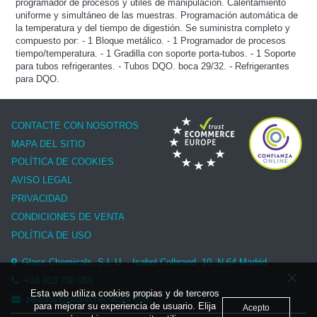
programador de procesos y útiles de manipulación. Calentamiento
uniforme y simultáneo de las muestras. Programación automática de
la temperatura y del tiempo de digestión. Se suministra completo y
compuesto por: - 1 Bloque metálico. - 1 Programador de procesos
tiempo/temperatura. - 1 Gradilla con soporte porta-tubos. - 1 Soporte
para tubos refrigerantes. - Tubos DQO. boca 29/32. - Refrigerantes
para DQO.
CONTACTE CON NOSOTROS
MAPA DEL SITIO
POLÍTICA DE COOKIES
AVISO LEGAL
PRIVACIDAD
CONDICIONES DE VENTA
POLÍTICA DE USO
Glass Chemicals, S.L.U. - Isabel Colbrand, 10, N-64 Madrid
+34 913 780 055
Esta web utiliza cookies propias y de terceros
pedidos@glasschemicals.com
para mejorar su experiencia de usuario. Elija
Acepto