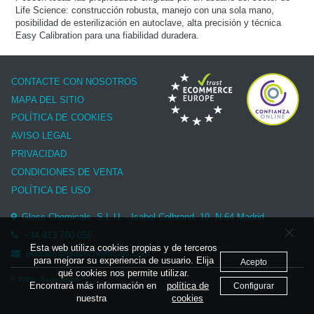
Life Science: construcción robusta, manejo con una sola mano,
posibilidad de esterilización en autoclave, alta precisión y técnica
Easy Calibration para una fiabilidad duradera.
CONTACTE CON NOSOTROS
MAPA DEL SITIO
POLÍTICA DE COOKIES
AVISO LEGAL
PRIVACIDAD
CONDICIONES DE VENTA
POLÍTICA DE USO
Glass Chemicals, S.L.U. - Isabel Colbrand, 10, N-64 Madrid
+34 913 780 055
Esta web utiliza cookies propias y de terceros
pedidos@glasschemicals.com
para mejorar su experiencia de usuario. Elija
Acepto
qué cookies nos permite utilizar.
© 2026 - Sage Spain ™
Encontrará más información en
política de
Configurar
nuestra
cookies