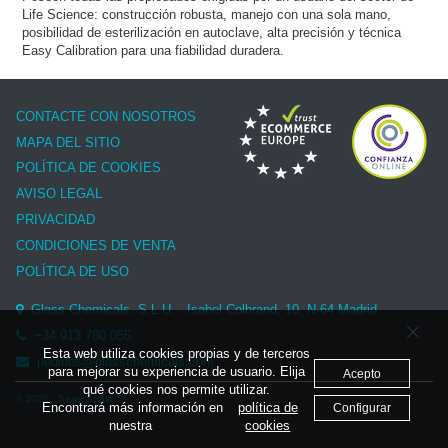
Life Science: construcción robusta, manejo con una sola mano,
posibilidad de esterilización en autoclave, alta precisión y técnica
Easy Calibration para una fiabilidad duradera.
CONTACTE CON NOSOTROS
MAPA DEL SITIO
POLÍTICA DE COOKIES
AVISO LEGAL
PRIVACIDAD
CONDICIONES DE VENTA
POLÍTICA DE USO
Glass Chemicals, S.L.U. - Isabel Colbrand, 10, N-64 Madrid
+34 913 780 055
Esta web utiliza cookies propias y de terceros
pedidos@glasschemicals.com
para mejorar su experiencia de usuario. Elija
Acepto
qué cookies nos permite utilizar.
© 2026 - Sage Spain ™
Encontrará más información en
política de
Configurar
nuestra
cookies