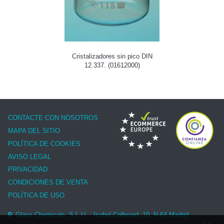
Cristalizadores sin pico DIN
12.337. (01612000)
CONTACTE CON NOSOTROS
MAPA DEL SITIO
POLÍTICA DE COOKIES
AVISO LEGAL
PRIVACIDAD
CONDICIONES DE VENTA
POLÍTICA DE USO
Glass Chemicals, S.L.U. - Isabel Colbrand, 10, N-64 Madrid